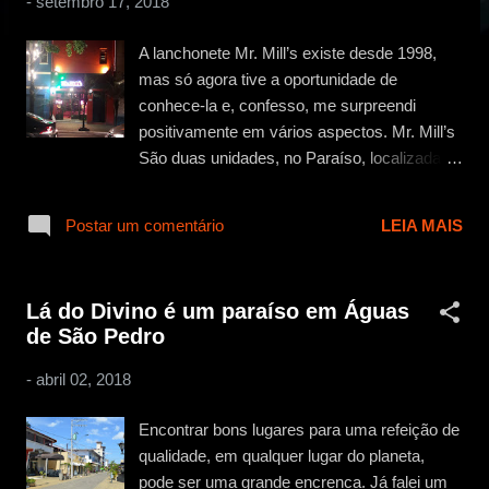
-
setembro 17, 2018
g
e
A lanchonete Mr. Mill’s existe desde 1998,
n
mas só agora tive a oportunidade de
s
conhece-la e, confesso, me surpreendi
positivamente em vários aspectos. Mr. Mill’s
São duas unidades, no Paraíso, localizada à
Rua Abílio Soares, 165, e na Vila Mariana,
localizada à Rua Domingos de Morais, 2987.
Postar um comentário
LEIA MAIS
Estive na unidade do Paraíso. Fica pertinho
da Avenida Paulista, para o caso de você
estar ali pela região. A casa é bem
Lá do Divino é um paraíso em Águas
aconchegante. Decoração estilo lanchonete
de São Pedro
americana, mas com aquela pegada
brasileira, sabe?? Música de qualidade, com
-
abril 02, 2018
um telão que passava vídeo clipes quando
estivemos por lá. Algumas TVs com jogos de
Encontrar bons lugares para uma refeição de
futebol, mas o diferencial é mesmo a comida
qualidade, em qualquer lugar do planeta,
e o atendimento. Paraíso para os famintos
pode ser uma grande encrenca. Já falei um