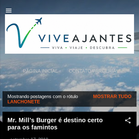
Pular para o conteúdo principal
PÁGINA INICIAL
CONTATO/PARCERIA
VIVEAJANTES
MAIS…
SOBRE NÓS
Mostrando postagens com o rótulo
MOSTRAR TUDO
P
LANCHONETE
o
s
Mr. Mill’s Burger é destino certo
t
para os famintos
a