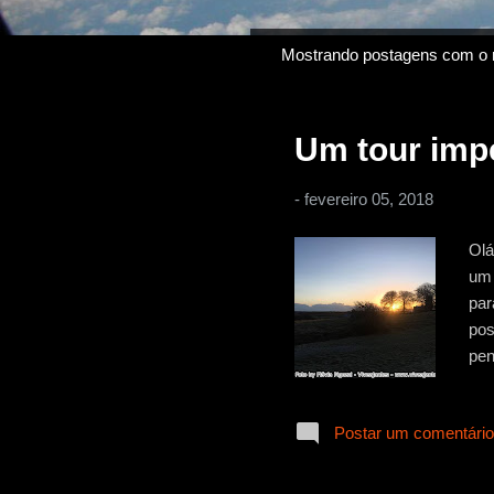
Mostrando postagens com o 
P
o
s
Um tour impe
t
a
-
fevereiro 05, 2018
g
e
Olá
n
um 
s
par
pos
pen
apr
pas
Postar um comentário
des
ami
não