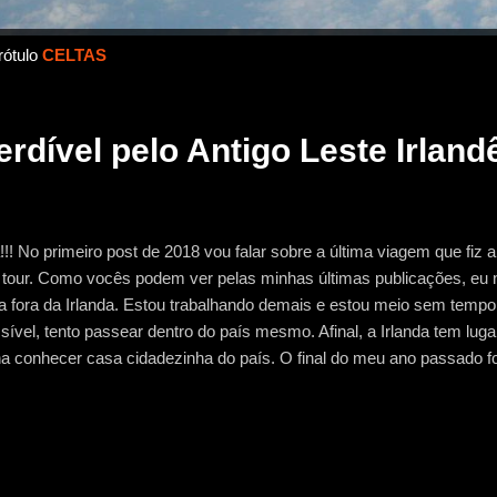
rótulo
CELTAS
rdível pelo Antigo Leste Irland
!!! No primeiro post de 2018 vou falar sobre a última viagem que fiz
tour. Como vocês podem ver pelas minhas últimas publicações, eu n
a fora da Irlanda. Estou trabalhando demais e estou meio sem temp
sível, tento passear dentro do país mesmo. Afinal, a Irlanda tem luga
a conhecer casa cidadezinha do país. O final do meu ano passado 
oveitei um dia que estava off do trabalho e fiz o tour para o “Antigo L
seios turísticos mesmo… com guia e ônibus fretado. Como vocês s
ses tours guiados, com mais mil pessoas viajando comigo e horário
ga me chamou para ir com ela e eu fui, e foi bem legal. Era um grup
 ser um daqueles tradicionais passeios, tipo para Cliffs ou Wicklow),