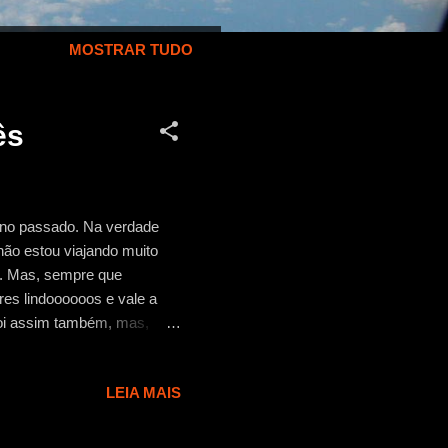
MOSTRAR TUDO
ês
 ano passado. Na verdade
ão estou viajando muito
o. Mas, sempre que
res lindoooooos e vale a
foi assim também, mas,
este” irlandês. Foi aqueles
abem, eu não gosto muito
LEIA MAIS
 para fazer tudo, mas uma
o pequeno (acredito que por
 então deu para aproveitar