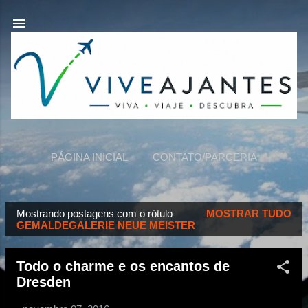
Pular para o conteúdo principal
PÁGINA INICIAL
CONTATO/PARCERIA
VIVEAJANTES
MAIS…
SOBRE NÓS
Mostrando postagens com o rótulo
MOSTRAR TUDO
P
GEMALDEGALERIE NEUE MEISTER
o
s
Todo o charme e os encantos de
t
Dresden
a