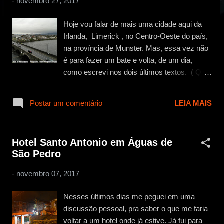
-
novembro 27, 2017
g
e
Hoje vou falar de mais uma cidade aqui da
n
Irlanda, Limerick , no Centro-Oeste do país,
s
na província de Munster. Mas, essa vez não
é para fazer um bate e volta, de um dia,
como escrevi nos dois últimos textos. ( Que
você pode ler aqui ) sobre Skerries e
Malahide e aqui para saber mais de Dun
Postar um comentário
LEIA MAIS
Laoghaire e Dalkey .) Agora, é para
aproveitar um final de semana todo, assim
como em Galway e região, que vocês
Hotel Santo Antonio em Águas de
podem relembrar aqui ou Sligo , que você
São Pedro
pode ler mais uma vez aqu i . Limerick fica
cerca de 170 km de Dublin, e você pode ir de
-
novembro 07, 2017
carro, trem ou ônibus. Eu fui de ônibus e a
viagem foi de 2 horas e 40 minutos. A cidade
Nesses últimos dias me peguei em uma
para mim pareceu uma Dublin menor. Não
discussão pessoal, pra saber o que me faria
tem o charme de Galway. É mais
voltar a um hotel onde já estive. Já fui para