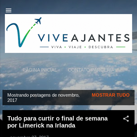
Pular para o conteúdo principal
PÁGINA INICIAL
CONTATO/PARCERIA
VIVEAJANTES
MAIS…
SOBRE NÓS
Mostrando postagens de novembro,
MOSTRAR TUDO
P
2017
o
s
Tudo para curtir o final de semana
t
por Limerick na Irlanda
a