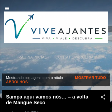
Pular para o conteúdo principal
PÁGINA INICIAL
CONTATO/PARCERIA
VIVEAJANTES
MAIS…
SOBRE NÓS
Mostrando postagens com o rótulo
MOSTRAR TUDO
P
ABROLHOS
o
s
Sampa aqui vamos nós… – a volta
t
de Mangue Seco
a