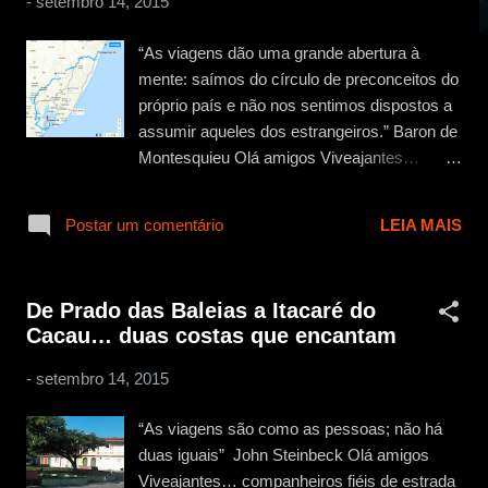
-
setembro 14, 2015
g
e
“As viagens dão uma grande abertura à
n
mente: saímos do círculo de preconceitos do
s
próprio país e não nos sentimos dispostos a
assumir aqueles dos estrangeiros.” Baron de
Montesquieu Olá amigos Viveajantes…
depois de uma longa jornada… foram mais
de 1.600 km desde São Paulo… passando
Postar um comentário
LEIA MAIS
por diversas cidades… Paraty, Arraial do
Cabo, Marataízes, Itaúnas, Prado, Itacaré,
Boipeba e por fim, Mangue Seco… agora é
De Prado das Baleias a Itacaré do
hora de dar meia volta e retornar ao ponto de
Cacau… duas costas que encantam
partida, mas a emoção ainda não acabou…
nesse retorno vamos narrar novas aventuras
-
setembro 14, 2015
e conhecer lugares tão interessantes quanto
os que já visitamos… Sampa nos aguarda,
“As viagens são como as pessoas; não há
mas enquanto não chegamos, vamos
duas iguais” John Steinbeck Olá amigos
aproveitar e visitar cidades e lugares que,
Viveajantes… companheiros fiéis de estrada