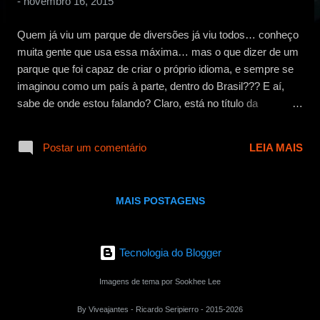
-
novembro 16, 2015
g
e
Quem já viu um parque de diversões já viu todos… conheço
n
muita gente que usa essa máxima… mas o que dizer de um
s
parque que foi capaz de criar o próprio idioma, e sempre se
imaginou como um país à parte, dentro do Brasil??? E aí,
sabe de onde estou falando? Claro, está no título da
postagem… rsrsrs… mas se todo parque é igual, o que
sobra para o Hopi Hari ? Não é incomum encontrar
Postar um comentário
LEIA MAIS
comentários pela internet falando maravilhas do parque de
diversões Hopi Hari. O melhor do Brasil… o melhor dos
melhores… um show de qualidade… não consigo ver nada
MAIS POSTAGENS
melhor… de fato, acho que é difícil ver algo melhor,
principalmente em São Paulo, estado onde existem tantas
opções em entretenimento, mas que ao mesmo tempo deixa
Tecnologia do Blogger
seu povo tão órfão de diversão. Difícil ver algo melhor,
porque não há uma segunda opção… não há concorrência…
Imagens de tema por Sookhee Lee
não há com o que se comparar… e com isso, percebe-se
que o cidadão está meio perdido, quando acha que o Hopi
By Viveajantes - Ricardo Seripierro - 2015-2026