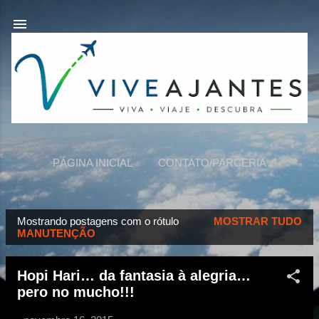
Pular para o conteúdo principal
PÁGINA INICIAL
CONTATO/PARCERIA
VIVEAJANTES
MAIS…
SOBRE NÓS
Mostrando postagens com o rótulo
MOSTRAR TUDO
P
MANUTENÇÃO
o
s
Hopi Hari… da fantasia à alegria…
t
pero no mucho!!!
a