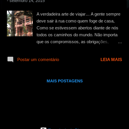
-
setembro 14, 2015
g
e
A verdadeira arte de viajar… A gente sempre
n
deve sair à rua como quem foge de casa,
s
Como se estivessem abertos diante de nós
todos os caminhos do mundo. Não importa
que os compromissos, as obrigações,
estejam ali… Chegamos de muito longe, de
alma aberta e o coração cantando!” Mario
Postar um comentário
LEIA MAIS
Quintana Olá amigos Viveajantes.!!! E
então… prontos para mais uma etapa dessa
nossa aventura rumo a Mangue Seco???
MAIS POSTAGENS
Pois bem, vamos levantar dessa poltrona e
seguir viagem… afinal, a vida é curta e viver
é preciso…. Saímos de Arraial do Cabo por
volta das 9:00 hs… olha, essa cidade vai
deixar muitas saudades, por isso não digo
adeus e sim um “até logo”!!! Pois bem,
novamente na estrada… até a próxima