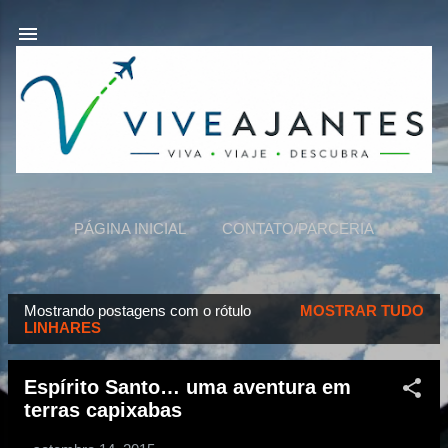
Pular para o conteúdo principal
PÁGINA INICIAL
CONTATO/PARCERIA
VIVEAJANTES
MAIS…
SOBRE NÓS
Mostrando postagens com o rótulo
MOSTRAR TUDO
P
LINHARES
o
s
Espírito Santo… uma aventura em
t
terras capixabas
a