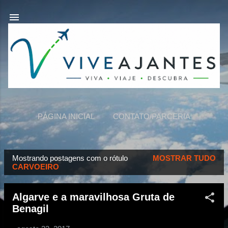
Pular para o conteúdo principal
PÁGINA INICIAL
CONTATO/PARCERIA
VIVEAJANTES
MAIS…
SOBRE NÓS
Mostrando postagens com o rótulo
MOSTRAR TUDO
P
CARVOEIRO
o
s
Algarve e a maravilhosa Gruta de
t
Benagil
a