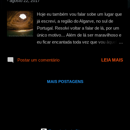
-
agosto 22, 2017
g
e
Hoje eu também vou falar sobe um lugar que
n
já escrevi, a região do Algarve, no sul de
s
Portugal. Resolvi voltar a falar de lá, por um
único motivo… Além de lá ser maravilhoso e
eu ficar encantada toda vez que vou àquelas
praias, dessa vez consegui realizar um dos
meus sonhos de passeios… o tempo estava
Postar um comentário
LEIA MAIS
bom e conseguimos fazer o tour pelas
grutas, em especial, fomos a Gruta de
Benagil , onde eu sempre quis ir. A primeira
MAIS POSTAGENS
vez que fui a região do Algarve, era final de
verão, então não consegui aproveitar muito
as praias, mas conheci bastantes lugares…
vocês podem ler outras vez aqui , onde falei
sobre Lagos e Sagres, ou aqui , que eu
contei como foi conhecer Albufeira e Tavira.
Na primeira vez na região, eu era mais