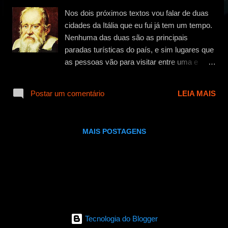
g
Nos dois próximos textos vou falar de duas
e
cidades da Itália que eu fui já tem um tempo.
n
Nenhuma das duas são as principais
s
paradas turísticas do país, e sim lugares que
as pessoas vão para visitar entre uma e
outra cidade turisticamente famosa. Uma
delas fica no norte e a outra no sul da Itália.
Postar um comentário
LEIA MAIS
Hoje vou contar sobre Padova (ou Pádua ,
como é conhecida no Brasil) e, no próximo
post vou escrever como foi meu dia por
MAIS POSTAGENS
Gaeta . Padova fica mais especificamente
no Nordeste da Itália, é universitária e tem
grande importância histórica para o país.
Com cerca de 200 mil habitantes, Padova,
que fica na região de Veneto, é muito
conhecida também pelo turismo religioso, por
que é a cidade de Santo Antônio de Padova.
Tecnologia do Blogger
(*)1 (*)2 Além disso, outros nomes famosos