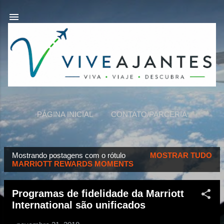
Pular para o conteúdo principal
PÁGINA INICIAL
CONTATO/PARCERIA
VIVEAJANTES
MAIS…
SOBRE NÓS
Mostrando postagens com o rótulo
MOSTRAR TUDO
P
MARRIOTT REWARDS MOMENTS
o
s
Programas de fidelidade da Marriott
t
International são unificados
a