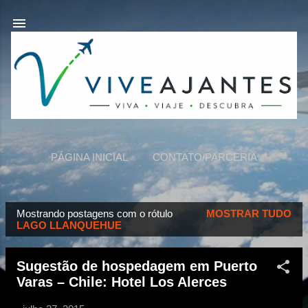
Pular para o conteúdo principal
PÁGINA INICIAL
CONTATO/PARCERIA
VIVEAJANTES
MAIS…
SOBRE NÓS
Mostrando postagens com o rótulo
MOSTRAR TUDO
P
LAGO LLANQUEHUE
o
s
Sugestão de hospedagem em Puerto
t
Varas – Chile: Hotel Los Alerces
a