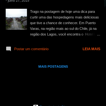
-
julho 27, 2015
g
e
Trago na postagem de hoje uma dica para
n
curtir uma das hospedagens mais deliciosas
s
que tive a chance de conhecer. Em Puerto
Varas, na região mais ao sul do Chile, já na
região dos Lagos, você encontra o Hotel Los
Alerces ( Av. Vincent P. Rosales 1281 ,
Puerto Varas , Chile) . Sabe aquele lugar que
Postar um comentário
LEIA MAIS
te faz sentir em casa? O Los Alerces
consegue esse feito. Ser tão charmoso e tão
aconchegante a ponto de fazer com que
MAIS POSTAGENS
você sinta que está em casa (considerando
que sua casa seja charmosa e
aconchegante, certo? rsrsrs). Puerto Varas é
uma cidade bem fria, com muitos dias
chuvosos. E o Hotel Los Alerces é uma
pedida fantástica para um excelente refúgio
romântico. Quartos super charmosos,