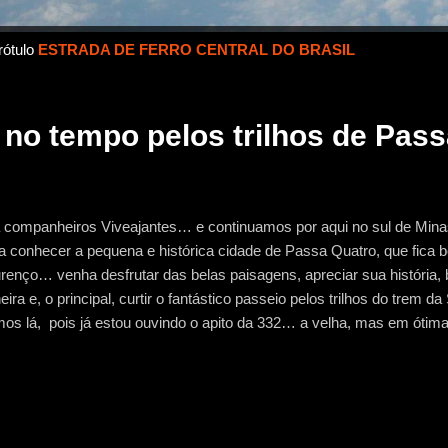
rótulo
ESTRADA DE FERRO CENTRAL DO BRASIL
no tempo pelos trilhos de Pass
 companheiros Viveajantes… e continuamos por aqui no sul de Min
a conhecer a pequena e histórica cidade de Passa Quatro, que fica 
renço… venha desfrutar das belas paisagens, apreciar sua história
eira e, o principal, curtir o fantástico passeio pelos trilhos do trem 
os lá, pois já estou ouvindo o apito da 332… a velha, mas em ótim
sa anfitriã nessa viagem… Para aproveitar bem o dia saí logo cedo
o à vizinha cidade de Passa Quatro. Reservei ingresso no Trem par
segui um tempo legal para conhecer alguns pontos turísticos nas im
ade. O trecho entre São Lourenço e Passa Quatro é bem tranquilo…
a para percorrer os 53 km que ligam as duas cidades… a estrada é de