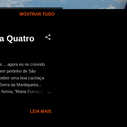
MOSTRAR TUDO
a Quatro
as… agora eu os convido
bem pertinho de São
, beber uma boa cachaça
da Serra da Mantiqueira…
a forma, “Maria Fumaça”,
 do hotel em São Lourenço
a as 14:30hs, assim
LEIA MAIS
ediações do centro da
 você leva em torno de uma
 pista simples e o asfalto