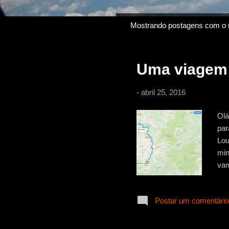
Mostrando postagens com o 
P
o
s
Uma viagem 
t
a
-
abril 25, 2016
g
e
Olá
n
par
s
Lou
min
vam
nos
rum
Postar um comentário
con
cid
hor