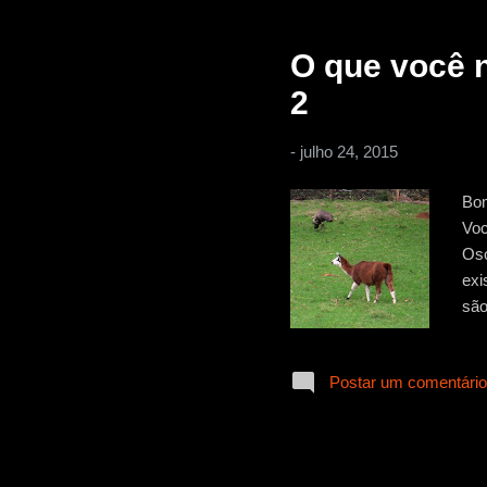
tra
O que você n
2
-
julho 24, 2015
Bom
Voc
Oso
exi
são
cur
des
Postar um comentário
que
chu
nin
aco