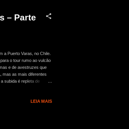
s – Parte
 a Puerto Varas, no Chile.
para o tour rumo ao vulcão
amas e de avestruzes que
, mas as mais diferentes
a subida é repleta de
vitar enjoos
ras vulcânicas. E à medida
LEIA MAIS
ia, com alto risco de
arada, por causa da chuva,
nais fotografias
r...