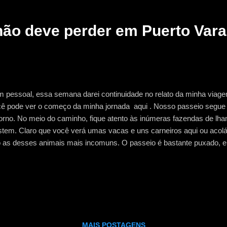
nsfer, com preço combinado (na minha pousada, por exem...
ão deve perder em Puerto Vara
 pessoal, essa semana darei continuidade no relato da minha viagem
ê pode ver o começo da minha jornada aqui . Nosso passeio segue 
rno. No meio do caminho, fique atento às inúmeras fazendas de lh
stem. Claro que você verá umas vacas e uns carneiros aqui ou acolá
 as desses animais mais incomuns. O passeio é bastante puxado, e 
vas sinuosíssimas. Por isso, tente maneirar no café da manhã para e
necessários. Numa certa altura do percurso você começa a ver ped
 o carro sobe a montanha, a temperatura vai ficando cada vez mais fr
va. Estava em um grupo só de brasileiros, e em muitos pontos de p
guém queria que as pausas para admirar os lugares e para as tradicio
ntecessem. Como estava preparado para o frio, e não tenho grande p
MAIS POSTAGENS