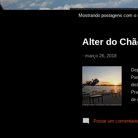
Mostrando postagens com o 
P
o
s
Alter do Chão
t
a
-
março 26, 2018
g
e
Dep
n
Par
s
dis
Pra
de 
exc
de 
Postar um comentário
dis
ape
cam