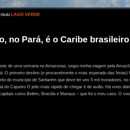
rótulo
LAGO VERDE
, no Pará, é o Caribe brasileiro
ois de uma semana no Amazonas, segui minha viagem pela Amazôni
á. O primeiro destino (e provavelmente o mais esperado das férias) fo
trito do município de Santarém que deve ter uns 5 mil moradores, n
ia do Cajueiro O jeito mais rápido de chegar é de avião. Há voos diá
capitais como Belém, Brasília e Manaus – que foi o meu caso. O vo
elentes de tempo, demorou cerca de uma hora (por conta do fuso hor
1 da tarde em Manaus, horário local, e cheguei umas 3 da tarde em 
tante de Alter e fica no meio do caminho entre o distrito e a cidade. 
nas, que vai para o centro de Santarém. Para chegar a Alter você dev
inho, trocar para a linha que vai até a vila. As hospedagens em Alt