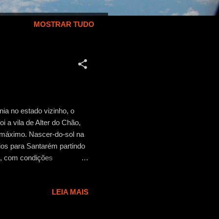
MOSTRAR TUDO
a no estado vizinho, o
i a vila de Alter do Chão,
o máximo. Nascer-do-sol na
rios para Santarém partindo
o, com condições
ário, embarquei por volta
Santarém). O aeroporto é
LEIA MAIS
Há uma linha de ônibus
e utilizá-la e, no meio do
er geralmente oferecem