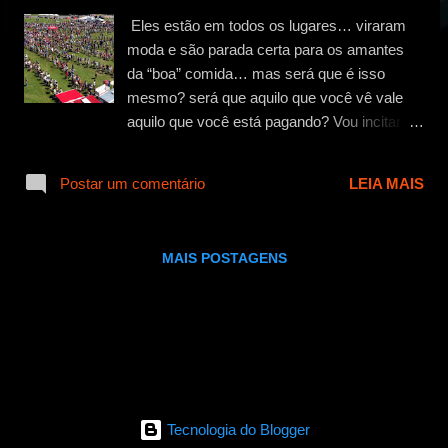
g
Eles estão em todos os lugares… viraram
e
moda e são parada certa para os amantes
n
da “boa” comida… mas será que é isso
s
mesmo? será que aquilo que você vê vale
aquilo que você está pagando? Vou incitar
aqui uma pequena polêmica, que parte das
minhas experiências, para trazer para vocês
Postar um comentário
LEIA MAIS
o lado obscuro dos campos dos caminhões
de comida (os food trucks para os mais
sofisticados e descolados)… Bom, os
MAIS POSTAGENS
caminhões de comida apareceram nos
últimos tempos como algo super hiper mega
inovador, como se aquele tiozão que vendia
cachorro quente na esquina de toda
faculdade dentro de uma kombi enferrujada
já não pudesse ser encarado como um food
truck… os points dos tais caminhões,
Tecnologia do Blogger
chamados de camps, já tiveram seu