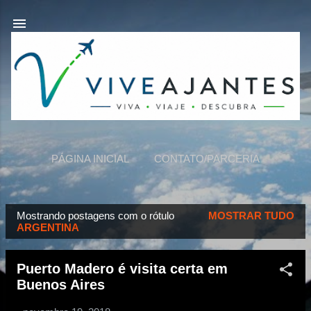
Pular para o conteúdo principal
PÁGINA INICIAL
CONTATO/PARCERIA
VIVEAJANTES
MAIS…
SOBRE NÓS
Mostrando postagens com o rótulo
MOSTRAR TUDO
P
ARGENTINA
o
s
Puerto Madero é visita certa em
t
Buenos Aires
a