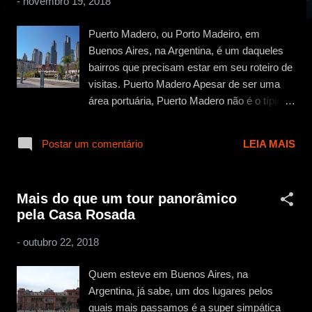
-
novembro 19, 2018
g
e
Puerto Madero, ou Porto Madeiro, em
n
Buenos Aires, na Argentina, é um daqueles
s
bairros que precisam estar em seu roteiro de
visitas. Puerto Madero Apesar de ser uma
área portuária, Puerto Madero não é o típico
porto como estamos acostumados. O bairro
sofreu uma revitalização gigante desde os
Postar um comentário
LEIA MAIS
anos 1990 e se transformou em um dos
bairros mais valorizados da América Latina.
É o “Jardins” de Buenos Aires… só que mais
Mais do que um tour panorâmico
caro (se é que isso é possível). Aqui vale um
pela Casa Rosada
alerta… caro para quem quer morar por ali,
para quem está visitando Buenos Aires,
-
outubro 22, 2018
existem opções em hoteis e restaurantes
com preços bem razoáveis. Vale dar uma
Quem esteve em Buenos Aires, na
pesquisada além das sugestões que darei
Argentina, já sabe, um dos lugares pelos
por aqui e ver até onde vai o seu bolso.
quais mais passamos é a super simpática