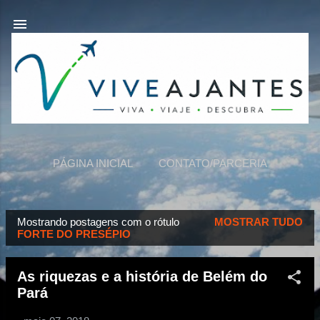
Pular para o conteúdo principal
PÁGINA INICIAL
CONTATO/PARCERIA
VIVEAJANTES
MAIS…
SOBRE NÓS
Mostrando postagens com o rótulo
MOSTRAR TUDO
P
FORTE DO PRESÉPIO
o
s
As riquezas e a história de Belém do
t
Pará
a