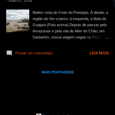
-
maio 07, 2018
g
e
Belém vista do Forte do Presépio. À direita, a
n
região do Ver-o-peso; à esquerda, a Baía do
s
Guajará (Foto acima) Depois de passar pelo
Amazonas e pela vila de Alter do Chão, em
Santarém, nossa viagem segue no Pará:
agora é a vez da calorosa capital Belém.
Calorosa e “calorenta” também, assim como
Postar um comentário
LEIA MAIS
em toda a região da Floresta Amazônica.
Cheguei numa sexta à tarde e depois de
resolver alguns problemas burocráticos
MAIS POSTAGENS
durante a tarde (o chip do meu celular parou
de funcionar do nada e tive que comprar
outro), fui à Estação das Docas à noite, um
dos pontos mais visitados da cidade – e um
dos mais bonitos também. Localizado às
margens da Baía do Guajará, é uma parte
restaurada e muito bem conservada do Porto