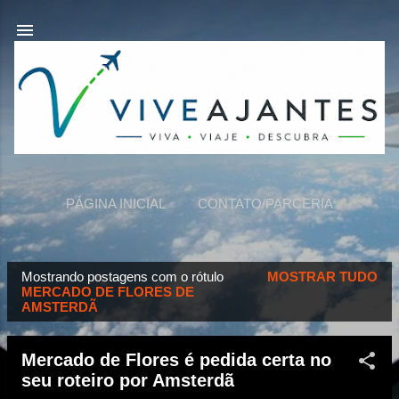
Pular para o conteúdo principal
PÁGINA INICIAL
CONTATO/PARCERIA
VIVEAJANTES
MAIS…
SOBRE NÓS
Mostrando postagens com o rótulo
MOSTRAR TUDO
P
MERCADO DE FLORES DE
AMSTERDÃ
o
s
t
Mercado de Flores é pedida certa no
seu roteiro por Amsterdã
a