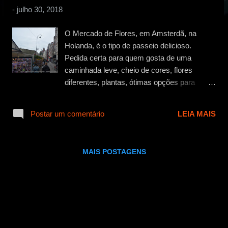
g
-
julho 30, 2018
e
n
O Mercado de Flores, em Amsterdã, na
s
Holanda, é o tipo de passeio delicioso.
Pedida certa para quem gosta de uma
caminhada leve, cheio de cores, flores
diferentes, plantas, ótimas opções para
lembranças, boas opções gastronômicas e
fácil fácil de encaixar com outros passeios.
Postar um comentário
LEIA MAIS
O Mercado de Flores O Bloemenmarket está
localizado à rua Singel, 1012 , região central
de Amsterdã, é difícil de errar. O acesso é
MAIS POSTAGENS
super fácil, e pode ser feito via transporte
público a partir de várias localidades da
cidade. Eu partia do hotel Mercure Airport
Amsterdam, e pegava a linha 397, até a
Leidseplein. A viagem leva cerca de 30
minutos, e depois você fará uma caminhada