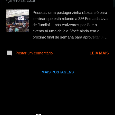
-
janeiro 28, 2016
g
e
Pessoal, uma postagenzinha rápida, só para
n
lembrar que está rolando a 33ª Festa da Uva
s
de Jundiaí… nós estivemos por lá, e o
evento tá uma delícia. Você ainda tem o
próximo final de semana para aproveitar. A
Festa acontece no Parque Comendador
Antônio Carbonari, também conhecido como
Postar um comentário
LEIA MAIS
o Parque da Uva, em Jundiaí, pertinho da
capital paulista (cerca de 1 hora de estrada,
pela Bandeirantes pagando R$8,00 na ida e
MAIS POSTAGENS
mais R$8,00 na volta). Lá você encontra
uma variedade de atrações, são 3 palcos
funcionando ao mesmo tempo, com músicas
de qualidade (quando estivemos lá no dia 23
de janeiro, acontecia um festival de
motoqueiros, com muito rock’n roll dos anos
1950 e 1960, além das tradicionais