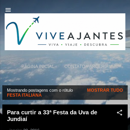
Pular para o conteúdo principal
PÁGINA INICIAL
CONTATO/PARCERIA
VIVEAJANTES
MAIS…
SOBRE NÓS
Mostrando postagens com o rótulo
MOSTRAR TUDO
P
FESTA ITALIANA
o
s
Para curtir a 33ª Festa da Uva de
t
Jundiaí
a