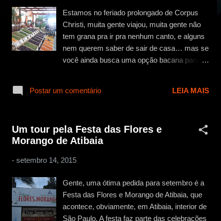
g
Estamos no feriado prolongado de Corpus
e
Christi, muita gente viajou, muita gente não
n
tem grana pra ir pra nenhum canto, e alguns
s
nem querem saber de sair de casa… mas se
você ainda busca uma opção bacana para
animar o seu final de semana prolongado
pelo feriado, não pode perder a chance de
Postar um comentário
LEIA MAIS
visitar a 49ª Festa da Uva 2016 e 6ª Expo
Caqui de Louveira. Localizada a
aproximadamente 70 km de São Paulo,
Um tour pela Festa das Flores e
Louveira exibe todo o charme interiorano de
Morango de Atibaia
uma das cidades que fazem parte do Circuito
das Frutas (que inclui ainda as cidades de
-
setembro 14, 2015
Atibaia, Indaiatuba, Itatiba, Itupeva, Jarinu,
Jundiaí, Louveira, Morungaba, Valinhos e
Gente, uma ótima pedida para setembro é a
Vinhedo), com suas fazendas, frutas típicas,
Festa das Flores e Morango de Atibaia, que
casas localizadas em ruas tranquilas,
acontece, obviamente, em Atibaia, interior de
restaurantes charmosos e lojas de
São Paulo. A festa faz parte das celebrações