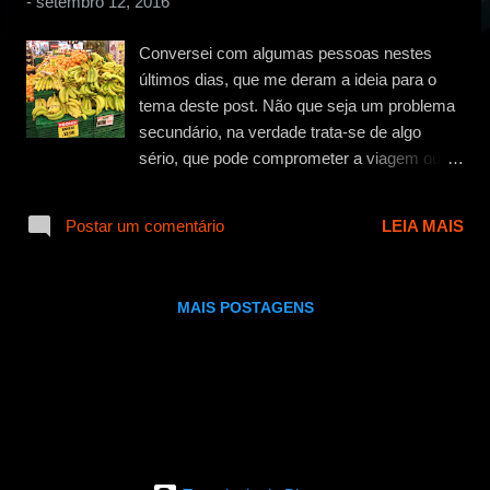
-
setembro 12, 2016
g
e
Conversei com algumas pessoas nestes
n
últimos dias, que me deram a ideia para o
s
tema deste post. Não que seja um problema
secundário, na verdade trata-se de algo
sério, que pode comprometer a viagem ou o
passeio de qualquer pessoa. Estou falando
da preocupação com a alimentação durante
Postar um comentário
LEIA MAIS
a viagem. Acredito que tenha lido em algum
dos livros de Ricardo Freire que você
procura viajar para destinos onde se
MAIS POSTAGENS
identifique com a comida local. Isso quer
dizer que você mais frequentemente viajará
para lugares em que a comida seja
conhecida e lhe seja agradável. Regra geral?
Não acredito… se você não ligar para isso,
pode curtir uma boa porção de escorpiões na
Índia, ou alguma carne exótica (ou nem