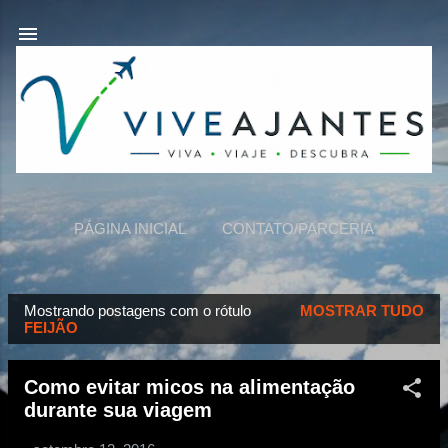
Pular para o conteúdo principal
PÁGINA INICIAL
CONTATO/PARCERIA
VIVEAJANTES
MAIS…
SOBRE NÓS
Mostrando postagens com o rótulo
MOSTRAR TUDO
P
FEIJÃO
o
s
Como evitar micos na alimentação
t
durante sua viagem
a