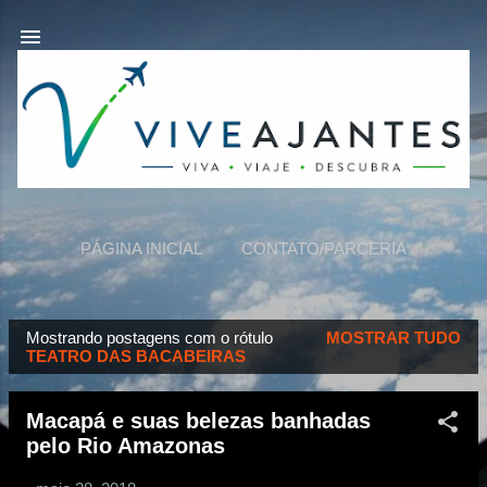
Pular para o conteúdo principal
PÁGINA INICIAL
CONTATO/PARCERIA
VIVEAJANTES
MAIS…
SOBRE NÓS
Mostrando postagens com o rótulo
MOSTRAR TUDO
P
TEATRO DAS BACABEIRAS
o
s
Macapá e suas belezas banhadas
t
pelo Rio Amazonas
a