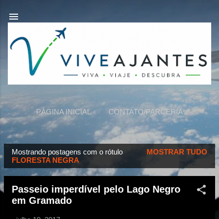
Pular para o conteúdo principal
PÁGINA INICIAL
CONTATO/PARCERIA
VIVEAJANTES
MAIS…
SOBRE NÓS
Mostrando postagens com o rótulo
MOSTRAR TUDO
P
FLORESTA NEGRA
o
s
Passeio imperdível pelo Lago Negro
t
em Gramado
a