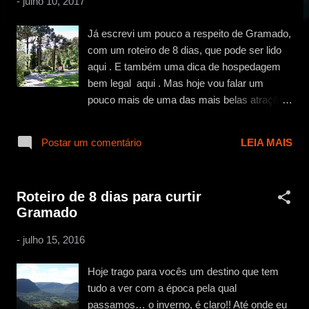
-
julho 10, 2017
g
e
Já escrevi um pouco a respeito de Gramado,
n
com um roteiro de 8 dias, que pode ser lido
s
aqui . E também uma dica de hospedagem
bem legal aqui . Mas hoje vou falar um
pouco mais de uma das mais belas atrações
da cidade, o Lago Negro. Um parque
maravilhoso, para curtir a natureza, tirar
Postar um comentário
LEIA MAIS
belas fotos, gastar energia em uma
caminhada, ou até arriscar uma volta de
pedalinho. O parque não cobra a entrada,
Roteiro de 8 dias para curtir
então é mais um motivo para você não
Gramado
deixar de curtir o passeio. É o típico passeio
já incluso em qualquer pacote comprado em
-
julho 15, 2016
agências, mas se você foi por conta, deve
conseguir uma carona na van do hotel ou via
Hoje trago para vocês um destino que tem
táxi. E como o parque fica dentro da cidade,
tudo a ver com a época pela qual
nem fica tão caro. Quando estive por lá, o
passamos… o inverno, é claro!! Até onde eu