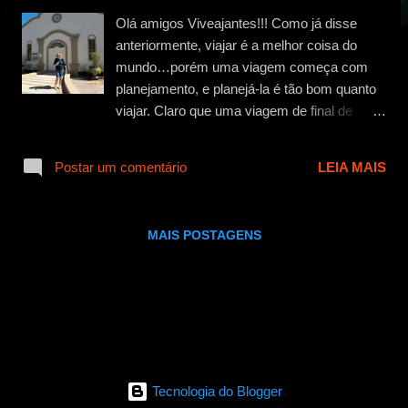
g
Olá amigos Viveajantes!!! Como já disse
e
anteriormente, viajar é a melhor coisa do
n
mundo…porém uma viagem começa com
s
planejamento, e planejá-la é tão bom quanto
viajar. Claro que uma viagem de final de
semana, aquela que você decide de ultima
hora e põe toda a família dentro do carro e
Postar um comentário
LEIA MAIS
cai na estrada não requer um planejamento
antecipado, isso porque, na maioria dos
casos, trata-se de uma viagem curta onde a
MAIS POSTAGENS
surpresa é o maior dos prazeres. Contudo,
numa viagem de maior duração (férias, lua
de mel, aventura sem compromisso, etc…),
um bom planejamento é indispensável para
evitar surpresas desagradáveis. Já imaginou
chegar naquele destino tão esperado e não
conseguir estadia?!?!?! ou então escolher
Tecnologia do Blogger
conhecer uma atração local e se desapontar