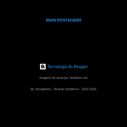
al para caminhadas… “São Lourenço é um município brasileiro do e
 mais conhecidas estâncias hidrominerais do Brasil. Faz parte do C
ais, na serra da Mantiqueira. Sua população é de 42.372 habitant...
MAIS POSTAGENS
Tecnologia do Blogger
Imagens de tema por Sookhee Lee
By Viveajantes - Ricardo Seripierro - 2015-2026