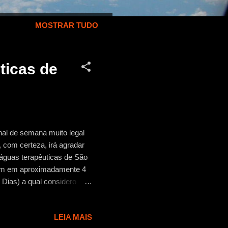
MOSTRAR TUDO
ticas de
al de semana muito legal
com certeza, irá agradar
 águas terapêuticas de São
 km em aproximadamente 4
 Dias) a qual considero
 R$ 7,20, até nosso
uma cidade muito
LEIA MAIS
rista… uma bela paisagem e