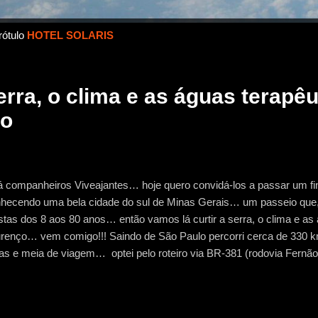
rótulo
HOTEL SOLARIS
erra, o clima e as águas terapêu
ço
 companheiros Viveajantes… hoje quero convidá-los a passar um fin
hecendo uma bela cidade do sul de Minas Gerais… um passeio que, 
istas dos 8 aos 80 anos… então vamos lá curtir a serra, o clima e as
renço… vem comigo!!! Saindo de São Paulo percorri cerca de 330
as e meia de viagem… optei pelo roteiro via BR-381 (rodovia Fernão
ura, com asfalto em bom estado e apenas 3 pedágios, a um custo de
tino. A primeira impressão para quem chega em São Lourenço é de 
anizada, economicamente estável e com muitos atrativos para o tu