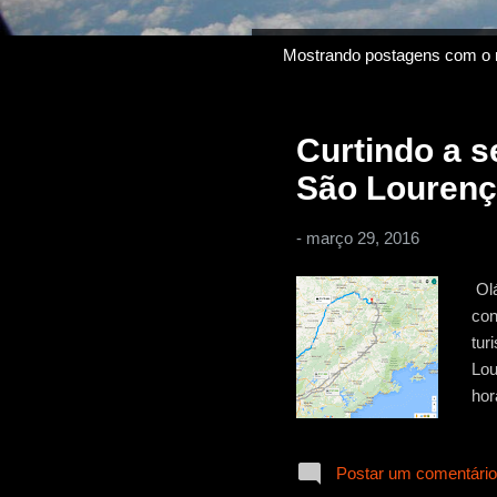
Mostrando postagens com o 
P
o
s
Curtindo a s
t
a
São Louren
g
e
-
março 29, 2016
n
Olá
s
con
tur
Lou
hor
seg
des
Postar um comentário
org