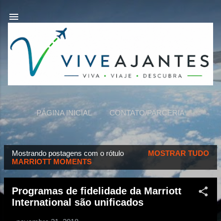
Pular para o conteúdo principal
PÁGINA INICIAL
CONTATO/PARCERIA
VIVEAJANTES
MAIS…
SOBRE NÓS
Mostrando postagens com o rótulo
MOSTRAR TUDO
P
MARRIOTT MOMENTS
o
s
Programas de fidelidade da Marriott
t
International são unificados
a