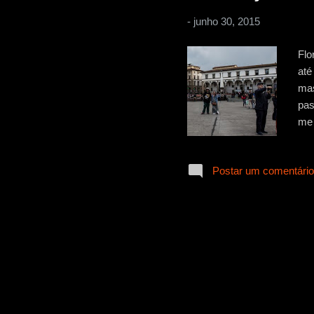
-
junho 30, 2015
Flo
até
mas
pas
me 
uma
que
Postar um comentário
dei
pri
boa
pou