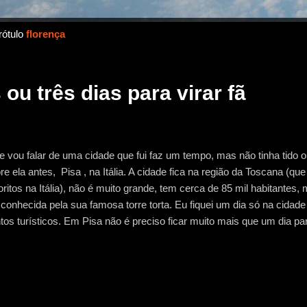
rótulo
florença
ou três dias para virar fã
e vou falar de uma cidade que fui faz um tempo, mas não tinha tido 
re ela antes, Pisa , na Itália. A cidade fica na região da Toscana (q
oritos na Itália), não é muito grande, tem cerca de 85 mil habitantes,
 conhecida pela sua famosa torre torta. Eu fiquei um dia só na cidade
tos turísticos. Em Pisa não é preciso ficar muito mais que um dia p
s famosas, pois a cidade não é tão grande, como Roma e Florença,
er ficar dois ou três dias por lá acredito que você consegue conhec
inho de Roma para Pisa, cheguei na cidade e fui direto para a Pi
 Miracoli , como também é chamada. Passei a tarde toda lá, jantei e
 era a próxima parada. Isso tudo com carro. Então, eu e minha famí