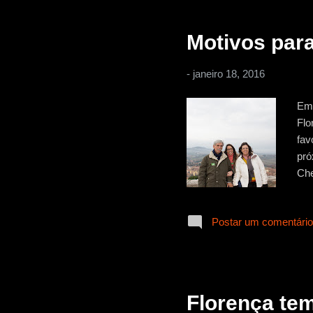
que
Motivos par
-
janeiro 18, 2016
Em 
Flo
fav
pró
Che
dec
reg
Postar um comentário
fiz
pas
sab
imp
Florença tem