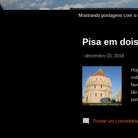
Mostrando postagens com o 
P
o
s
Pisa em dois 
t
a
-
dezembro 03, 2018
g
e
Hoj
n
sob
s
fav
tão
pon
mai
pud
Postar um comentário
ced
dei
que