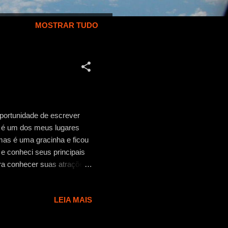
MOSTRAR TUDO
oportunidade de escrever
ue é um dos meus lugares
 mas é uma gracinha e ficou
 e conheci seus principais
ara conhecer suas atrações
 por exemplo. Mas, se
er bem Pisa. Fiz assim… saí
LEIA MAIS
azza del Duomo ou Piazza
 segui viagem para Florença
lia que controlamos o tempo