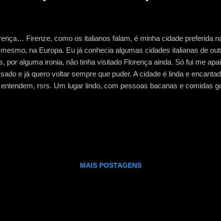
rença… Firenze, como os italianos falam, é minha cidade preferida na
 mesmo, na Europa. Eu já conhecia algumas cidades italianas de outr
, por alguma ironia, não tinha visitado Florença ainda. Só fui me ap
sado e já quero voltar sempre que puder. A cidade é linda e encantad
entendem, rsrs. Um lugar lindo, com pessoas bacanas e comidas g
 delícia turistar por lá. Fiquei dois dias em Florença. Foi um tempo 
 eu queria, mas consegui… porém, eu sei que a cidade tem muito ma
xa ainda mais com vontade de voltar… não só para Florença, como 
meiro dia de passeio, conhecemos todo o centro da cidade caminhan
 cidade europeia, nos perdendo entre as ruas e praças que a maior
co na Piazza di Santa Maria Nov...
MAIS POSTAGENS