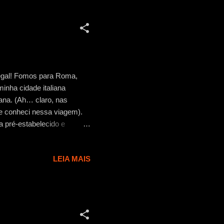
legal! Fomos para Roma,
minha cidade italiana
cana. (Ah… claro, nas
e conheci nessa viagem).
 pré-estabelecido e
nhecendo outras cidades da
Siena , Monteriggioni e
LEIA MAIS
nti . Mesmo sendo um
rários para tudo (vocês
tipo de passeio, tenho a