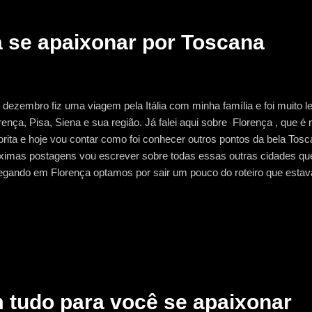
 ficamos n...
a se apaixonar por Toscana
dezembro fiz uma viagem pela Itália com minha família e foi muito 
rença, Pisa, Siena e sua região. Já falei aqui sobre Florença , que é 
orita e hoje vou contar como foi conhecer outros pontos da bela Tos
ximas postagens vou escrever sobre todas essas outras cidades qu
gando em Florença optamos por sair um pouco do roteiro que estava
idimos fazer um passeio que o hotel oferecia. Passamos um dia co
ião de Florença… foi maravilhoso. Passeamos por San Gimignano , 
emos uma degustação de vinho em uma vinícola na região de Chia
seio de excursão… com guias falando o que você tem que fazer e ho
em que não gosto disso), eu achei que valeu muitooo a pena. Nesse 
ressão que tudo é meio corri...
 tudo para você se apaixonar