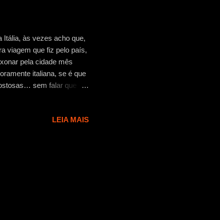
 Itália, às vezes acho que,
a viagem que fiz pelo país,
aixonar pela cidade mês
oramente italiana, se é que
ostosas… sem falar que é
corrido para conhecer tudo
is a oferecer e isso me
LEIA MAIS
para toda a Toscana. No
do e, para variar, como uma
ia delas tem. Paramos um